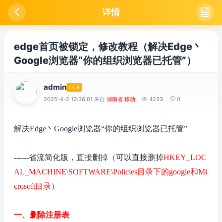

详情

edge首页被锁定，修改教程（解决Edge丶
Google浏览器“你的组织浏览器已托管”）
admin
Lv.9
2025-4-2 12:36:01 来自
湖南省 移动

4233

0
解决Edge丶Google浏览器“你的组织浏览器已托管”
------省流
简化版，直接删掉
（可以直接删掉
HKEY_LOC
AL_MACHINE\SOFTWARE\
Policies目录下的google和
Mi
crosoft
目录
）
一、删除注册表