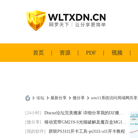
首页
资源
PDF
视频
»
论坛
›
最新分享
›
微分享
›
win11系统访问局域网共享
岳
[24小时]
Discuz论坛完美搬家 详细分享我的DZ搬家步
阳
[微分享]
移动宽带GM219-S光猫破解及魔百盒MG100机顶
电
[我的软件]
群联PS3111开卡工具-ps3111-s11开卡教程
脑