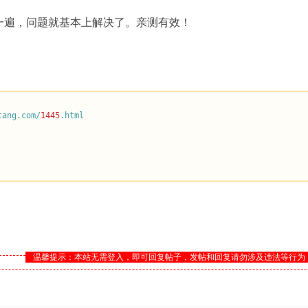
一遍，问题就基本上解决了。亲测有效！
tang.com/
1445
.html
温馨提示：本站无需登入，即可回复帖子，发帖和回复请勿涉及违法等行为！网罗天