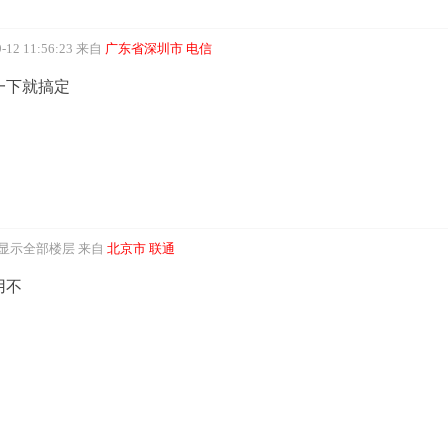
12 11:56:23
来自
广东省深圳市 电信
一下就搞定
显示全部楼层
来自
北京市 联通
用不