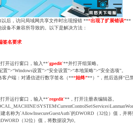
 11以后，访问局域网共享文件时出现报错 **
“出现了扩展错误”
**
他设备不兼容所导致的。以下是解决方法：
端签名要求
R，打开运行窗口，输入**
`gpedit`
**并打开组策略。
”>“Windows设置”>“安全设置”>“本地策略”>“安全选项”。
ft网络客户端：对通信进行数字签名（**
“始终”
**）”，然后选择“已
R，打开运行窗口，输入**
`regedit`
**，打开注册表编辑器。
ACHINE\SYSTEM\CurrentControlSet\Services\LanmanWorks
称为`AllowInsecureGuestAuth`的DWORD（32位
nature`的DWORD（32位）值，将数据设为0。