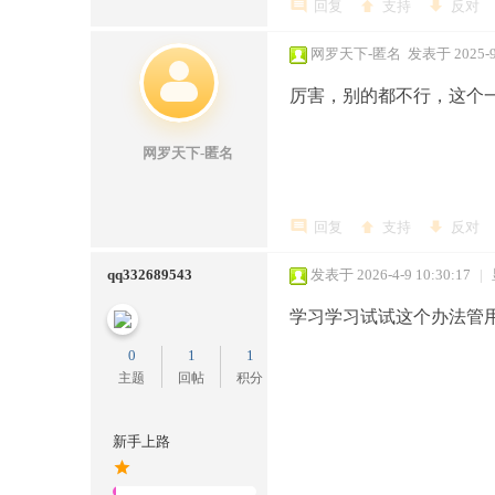
回复
支持
反对
网罗天下-匿名
发表于 2025-9-
厉害，别的都不行，这个
网罗天下-匿名
- 广东省深圳市 电信
回复
支持
反对
qq332689543
发表于 2026-4-9 10:30:17
|
学习学习试试这个办法管
0
1
1
主题
回帖
积分
新手上路