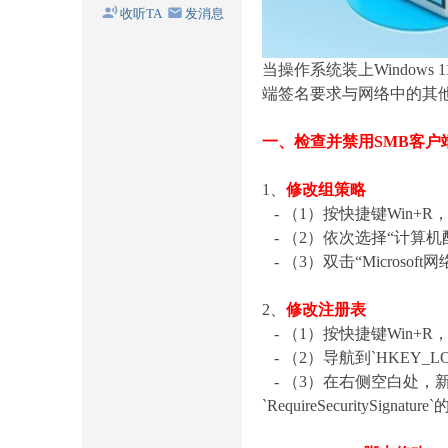
收听TA
发消息
当操作系统装上Windows
端签名要求与网络中的其
一、检查并禁用SMB客户
1、
修改组策略
- （1）按快捷键Win+
- （2）依次选择“计算机配置
- （3）双击“Microso
2、
修改注册表
- （1）按快捷键Win+
- （2）导航到`HKEY_LOCAL_M
- （3）在右侧空白处，新建名
`RequireSecuritySig