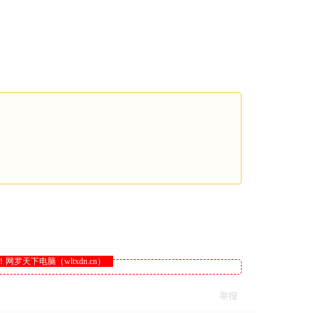
下电脑（wltxdn.cn）
举报