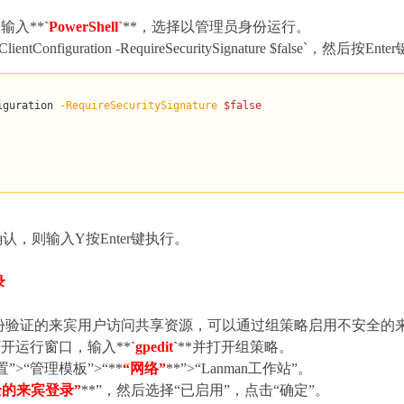
输入**
`PowerShell`
**，选择以管理员身份运行。
tConfiguration -RequireSecuritySignature $false`，然后按En
iguration 
-RequireSecuritySignature
$false
认，则输入Y按Enter键执行。
录
份验证的来宾用户访问共享资源，可以通过组策略启用不安全的
打开运行窗口，输入**
`gpedit`
**并打开组策略。
>“管理模板”>“**
“网络”
**”>“Lanman工作站”。
全的来宾登录”
**”，然后选择“已启用”，点击“确定”。