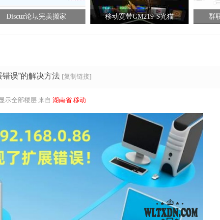
Discuz论坛完美搬家
移动宽带GM219-S光猫
群联
展错误”的解决方法
[复制链接]
显示全部楼层
来自
湖南省 移动