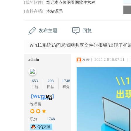
[我的软件]
笔记本点位图看图软件六种
维
[资料存档]
本站源码
修
_
笔
发布主题
回复
记
win11系统访问局域网共享文件时报错“出现了扩
本
维
admin
发表于 2025-2-8 16:07:21
|
修
教
程
653
208
1748
主题
回帖
积分
_
驱
管理员
动
下
积分
1748
载