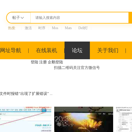
帖子
热搜:
|
激活
|
时序
|
Mos
|
Mats
|
Dell灯
|
网址导航
在线装机
论坛
关于我们
登陆
注册
企鹅登陆
扫描二维码关注
官方微信号
文件时报错“出现了扩展错误” ...