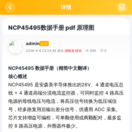

详情

NCP45495数据手册 pdf 原理图
admin
Lv.9
2026-4-8 23:24:48 来自
湖南省 移动

996

0
NCP45495 数据手册（精简中文翻译）
核心概述
NCP45495 是安森美半导体推出的26V、4 通道电压总
线 + 4 通道高端分流电流监控器，可同时监控 4 路高压
电源的母线电压与电流，将高压信号转换为低压域信
号，经多路复用后输出差分信号，供通用 ADC 采集。
芯片支持增益可编程，可单颗使用或两颗配对，最多监
控 8 路高压电源，外围器件极少。