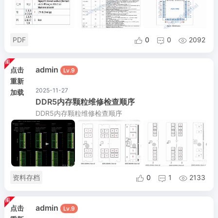
PDF
0
0
2092



admin
点击
Lv.9
重新
2025-11-27
加载
DDR5内存颗粒维修检查顺序
DDR5内存颗粒维修检查顺序
资料存档
0
1
2133



admin
点击
Lv.9