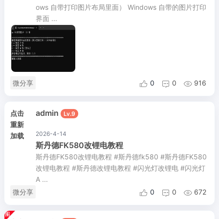
ows 自带打印图片布局里面） Windows 自带的图片打印
界面 ...
微分享
0
0
916



admin
点击
Lv.9
重新
2026-4-14
加载
斯丹德FK580改锂电教程
斯丹德FK580改锂电教程 #斯丹德fk580 #斯丹德FK580
改锂电教程 #斯丹德改锂电教程 #闪光灯改锂电 #闪光灯
A ...
微分享
0
0
672


