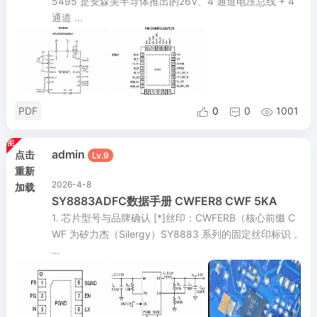
5495 是安森美半导体推出的26V、4 通道电压总线 + 4
通道 ...
PDF
0
0
1001



admin
点击
Lv.9
重新
2026-4-8
加载
SY8883ADFC数据手册 CWFER8 CWF 5KA
1. 芯片型号与品牌确认 [*]丝印：CWFERB（核心前缀 C
WF 为矽力杰（Silergy）SY8883 系列的固定丝印标识，
...