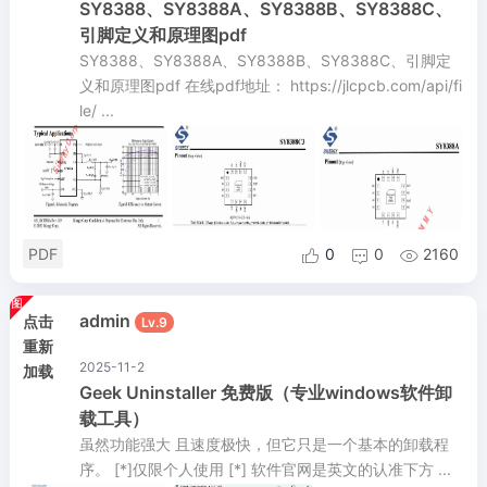
SY8388、SY8388A、SY8388B、SY8388C、
引脚定义和原理图pdf
SY8388、SY8388A、SY8388B、SY8388C、引脚定
义和原理图pdf 在线pdf地址： https://jlcpcb.com/api/fi
le/ ...
PDF
0
0
2160



admin
点击
Lv.9
重新
2025-11-2
加载
Geek Uninstaller 免费版（专业windows软件卸
载工具）
虽然功能强大 且速度极快，但它只是一个基本的卸载程
序。 [*]仅限个人使用 [*] 软件官网是英文的认准下方 ...