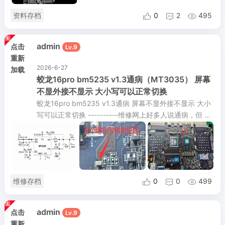
资料存档
0
2
495



admin
点击
Lv.9
重新
2026-6-27
加载
蛟龙16pro bm5235 v1.3通病（MT3035） 屏幕
不显外接不显示 大小写可以正常切换
蛟龙16pro bm5235 v1.3通病 屏幕不显外接不显示 大小
写可以正常切换 ----------维修网上好多人说通病，但 ...
维修存档
0
0
499



admin
点击
Lv.9
重新