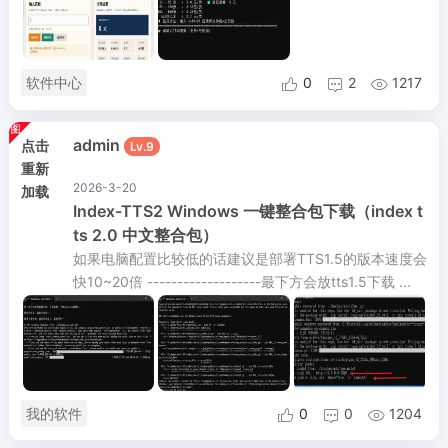
软件中心
0
2
1217



admin
点击
Lv.9
重新
2026-3-20
加载
Index-TTS2 Windows 一键整合包下载（index t
ts 2.0 中文整合包）
如果电脑配置比较低的话建议是部署TTS1.5的版本速度会
快10~20倍 -------------------最下方会放tts1.5下载 ...
我的软件
0
0
1204


