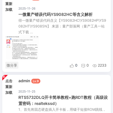
重新
2025-11-26
加载
一微量产错误代码YS9082HC等含义解析
得一微量产错误代码含义【YS9082HC\YS9082HP\YS9
082HT\YS9085N】 来源：量产部落网（量产工具一站
式下载 ...
微分享
0
0
2233



admin
点击
Lv.9
重新
2025-11-25
加载
RTS5732DLQ开卡简单教程+跑RDT教程（高级设
置密码：realtekssd）
1、首先将固态硬盘插入开卡板，用镊子短接ROM跳线，