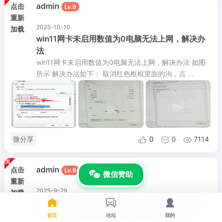
admin
点击
Lv.9
重新
2025-10-10
加载
win11网卡未启用数值为0电脑无法上网，解决办
法
win11网卡未启用数值为0电脑无法上网，解决办法 如图
所示 解决办法如下： 取消红色框框里面的沟，点 ...
微分享
0
0
7114



admin
点击
Lv.9
微信赞助
重新
2025-9-29
加载



SF-S201SV 维修模式-夏普复印机SF-S201SV显
示小人和灯-夏普复印机显示需要保养和维护
首页
论坛
我的