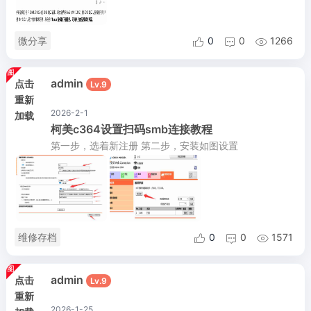
微分享
0
0
1266



admin
点击
Lv.9
重新
2026-2-1
加载
柯美c364设置扫码smb连接教程
第一步，选着新注册 第二步，安装如图设置
维修存档
0
0
1571



admin
点击
Lv.9
重新
2026-1-25