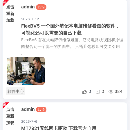
admin
点击
Lv.9
重新
2026-7-12
加载
FlexBV5 一个国外笔记本电脑维修看图的软件，
可视化还可以需要的自己下载
FlexBV5 旨在大幅降低维修难度。它将电路板视图和原理
图整合到一个统一的界面中。 只需几毫秒即可交叉引用
...
软件中心
0
0
384



admin
点击
Lv.9
重新
2026-7-6
加载
MT7921无线网卡驱动 下载官方自用