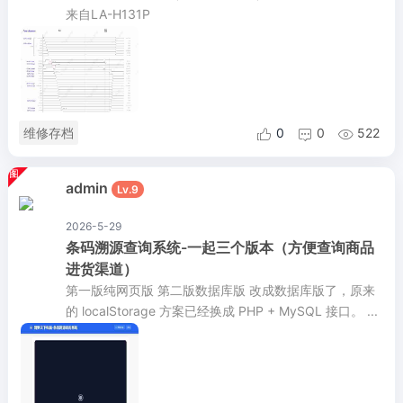
来自LA-H131P
维修存档
0
0
522



admin
Lv.9
2026-5-29
条码溯源查询系统-一起三个版本（方便查询商品
进货渠道）
第一版纯网页版 第二版数据库版 改成数据库版了，原来
的 localStorage 方案已经换成 PHP + MySQL 接口。 ...