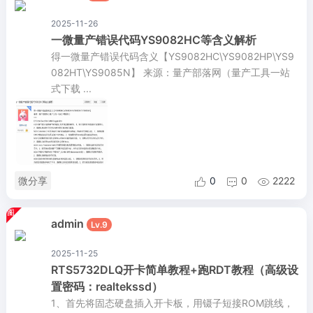
2025-11-26
一微量产错误代码YS9082HC等含义解析
得一微量产错误代码含义【YS9082HC\YS9082HP\YS9
082HT\YS9085N】 来源：量产部落网（量产工具一站
式下载 ...
微分享
0
0
2222



admin
Lv.9
2025-11-25
RTS5732DLQ开卡简单教程+跑RDT教程（高级设
置密码：realtekssd）
1、首先将固态硬盘插入开卡板，用镊子短接ROM跳线，