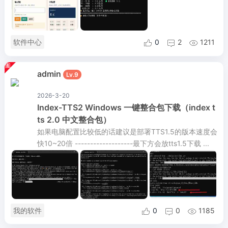
软件中心
0
2
1211



admin
Lv.9
2026-3-20
Index-TTS2 Windows 一键整合包下载（index t
ts 2.0 中文整合包）
如果电脑配置比较低的话建议是部署TTS1.5的版本速度会
快10~20倍 -------------------最下方会放tts1.5下载 ...
我的软件
0
0
1185


