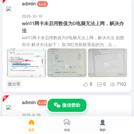
admin
Lv.9
2025-10-10
win11网卡未启用数值为0电脑无法上网，解决办
法
win11网卡未启用数值为0电脑无法上网，解决办法 如图
所示 解决办法如下： 取消红色框框里面的沟，点 ...
微分享
0
0
7102



admin
Lv.9
微信赞助
2025-9-29



SF-S201SV 维修模式-夏普复印机SF-S201SV显
示小人和灯-夏普复印机显示需要保养和维护
首页
论坛
我的