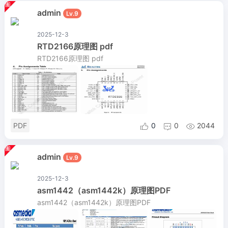
admin
Lv.9
2025-12-3
RTD2166原理图 pdf
RTD2166原理图 pdf
PDF
0
0
2044



admin
Lv.9
2025-12-3
asm1442（asm1442k）原理图PDF
asm1442（asm1442k）原理图PDF